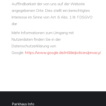
Auffindbarkeit der von uns auf der Website
angegebenen Orte. Dies stellt ein berechtigtes
Interesse im Sinne von Art. 6 Abs. 1 lit. f DSGVO
dar.
Mehr Informationen zum Umgang mit
Nutzerdaten finden Sie in der
Datenschutzerklärung von
Google:
https://www.google.de/intl/de/policies/privacy/
.
Parkhaus Info